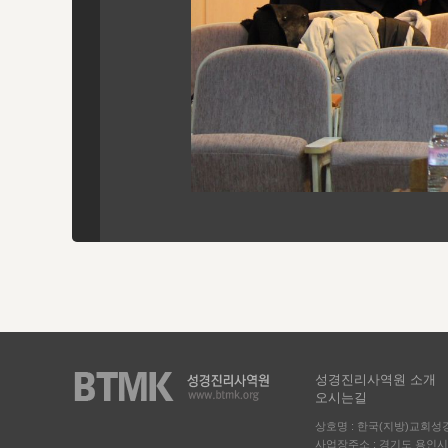
성경진리사역원 소개
오시는길
상호명 : 한국(지방)교회
사업장주소 : 경기도 용인시 