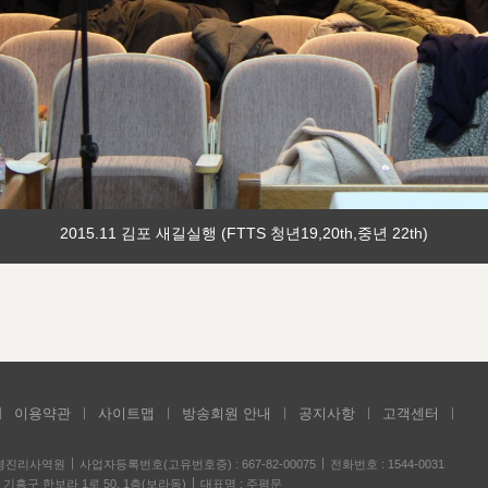
2015.11 김포 새길실행 (FTTS 청년19,20th,중년 22th)
이용약관
사이트맵
방송회원 안내
공지사항
고객센터
성경진리사역원
사업자등록번호(고유번호증) : 667-82-00075
전화번호 : 1544-0031
기흥구 한보라 1로 50, 1층(보라동)
대표명 : 주평문