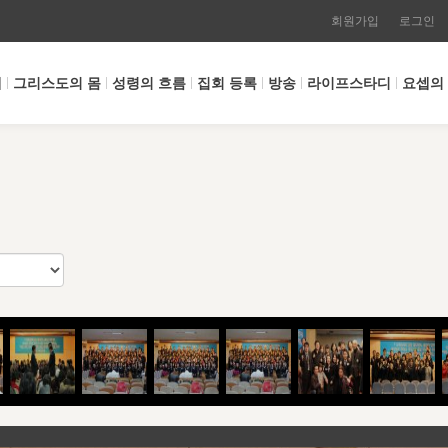
회원가입
로그인
개
그리스도의 몸
성령의 흐름
집회 등록
방송
라이프스타디
요셉의