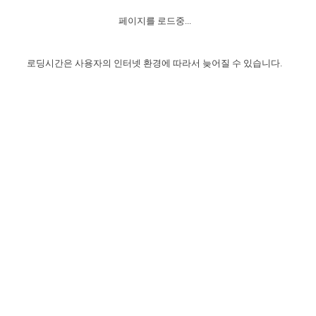
자매 온전하게 하는 훈련
성경중점진리
이른 새벽 마리아처럼
찬송과 누림
▼
이용약관
페이지를 로드중...
아프리카,오세아니아
2024년 전국 봉사자 집회
하나님의 경륜
1년 7차 집회 PSRP 자료실
찬송 앨범
하나님께서 정하신 길
▼
오시는길
전국 봉사자 온전하게 하는 훈련
생명공과
2000년 교회사
로딩시간은 사용자의 인터넷 환경에 따라서 늦어질 수 있습니다.
COPYRIGHT © 2015 BTMK ALL RIGHTS RESERVED
어린이찬송
영상 메시지
서울전시간훈련(FTTS) 수업
진리의 기초
성도들의 간증
악기 연주
목양공과
위트니스 리 영상
교회사 연구
진리의 변호와 확증
찬송 나눔터
이상과 계시
전국 장로 책임형제 훈련
향유를 부은 자매들
영적 생활
활력그룹 실행
전국 전시간 봉사자 훈련
장로 책임형제 진리 연구
복음 창고
성도들의 간증
란 캔거스 형제님 특별영상
전시간 봉사자 진리 연구
찬송 소개
갤러리
신성한 로맨스
다음 세대 연구집
새길 실행
다음 세대, 자료실
독일 연구, 자료실