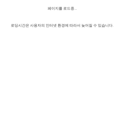
자매 온전하게 하는 훈련
성경중점진리
이른 새벽 마리아처럼
찬송과 누림
▼
이용약관
페이지를 로드중...
아프리카,오세아니아
2024년 전국 봉사자 집회
하나님의 경륜
1년 7차 집회 PSRP 자료실
찬송 앨범
하나님께서 정하신 길
▼
오시는길
전국 봉사자 온전하게 하는 훈련
생명공과
2000년 교회사
로딩시간은 사용자의 인터넷 환경에 따라서 늦어질 수 있습니다.
COPYRIGHT © 2015 BTMK ALL RIGHTS RESERVED
어린이찬송
영상 메시지
서울전시간훈련(FTTS) 수업
진리의 기초
성도들의 간증
악기 연주
목양공과
위트니스 리 영상
교회사 연구
진리의 변호와 확증
찬송 나눔터
이상과 계시
전국 장로 책임형제 훈련
향유를 부은 자매들
영적 생활
활력그룹 실행
전국 전시간 봉사자 훈련
장로 책임형제 진리 연구
복음 창고
성도들의 간증
란 캔거스 형제님 특별영상
전시간 봉사자 진리 연구
찬송 소개
갤러리
신성한 로맨스
다음 세대 연구집
새길 실행
다음 세대, 자료실
독일 연구, 자료실