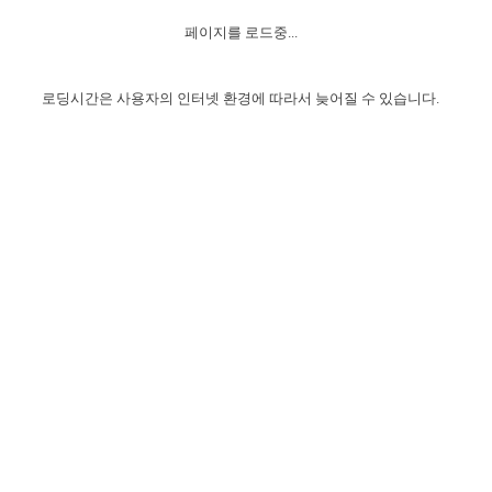
자매 온전하게 하는 훈련
성경중점진리
이른 새벽 마리아처럼
찬송과 누림
▼
이용약관
페이지를 로드중...
아프리카,오세아니아
2024년 전국 봉사자 집회
하나님의 경륜
1년 7차 집회 PSRP 자료실
찬송 앨범
하나님께서 정하신 길
▼
오시는길
전국 봉사자 온전하게 하는 훈련
생명공과
2000년 교회사
로딩시간은 사용자의 인터넷 환경에 따라서 늦어질 수 있습니다.
COPYRIGHT © 2015 BTMK ALL RIGHTS RESERVED
어린이찬송
영상 메시지
서울전시간훈련(FTTS) 수업
진리의 기초
성도들의 간증
악기 연주
목양공과
위트니스 리 영상
교회사 연구
진리의 변호와 확증
찬송 나눔터
이상과 계시
전국 장로 책임형제 훈련
향유를 부은 자매들
영적 생활
활력그룹 실행
전국 전시간 봉사자 훈련
장로 책임형제 진리 연구
복음 창고
성도들의 간증
란 캔거스 형제님 특별영상
전시간 봉사자 진리 연구
찬송 소개
갤러리
신성한 로맨스
다음 세대 연구집
새길 실행
다음 세대, 자료실
독일 연구, 자료실