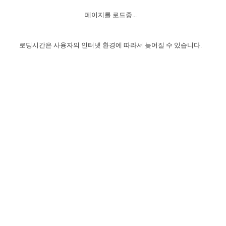
자매 온전하게 하는 훈련
성경중점진리
이른 새벽 마리아처럼
찬송과 누림
▼
이용약관
페이지를 로드중...
아프리카,오세아니아
2024년 전국 봉사자 집회
하나님의 경륜
1년 7차 집회 PSRP 자료실
찬송 앨범
하나님께서 정하신 길
▼
오시는길
전국 봉사자 온전하게 하는 훈련
생명공과
2000년 교회사
로딩시간은 사용자의 인터넷 환경에 따라서 늦어질 수 있습니다.
COPYRIGHT © 2015 BTMK ALL RIGHTS RESERVED
어린이찬송
영상 메시지
서울전시간훈련(FTTS) 수업
진리의 기초
성도들의 간증
악기 연주
목양공과
위트니스 리 영상
교회사 연구
진리의 변호와 확증
찬송 나눔터
이상과 계시
전국 장로 책임형제 훈련
향유를 부은 자매들
영적 생활
활력그룹 실행
전국 전시간 봉사자 훈련
장로 책임형제 진리 연구
복음 창고
성도들의 간증
란 캔거스 형제님 특별영상
전시간 봉사자 진리 연구
찬송 소개
갤러리
신성한 로맨스
다음 세대 연구집
새길 실행
다음 세대, 자료실
독일 연구, 자료실