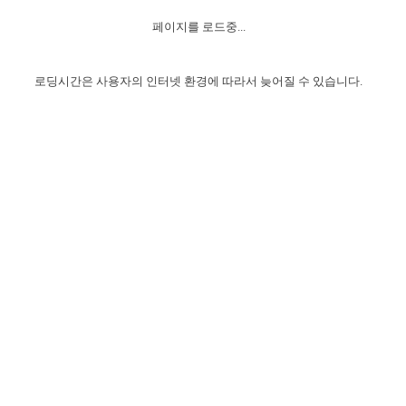
자매 온전하게 하는 훈련
성경중점진리
이른 새벽 마리아처럼
찬송과 누림
▼
이용약관
페이지를 로드중...
아프리카,오세아니아
2024년 전국 봉사자 집회
하나님의 경륜
1년 7차 집회 PSRP 자료실
찬송 앨범
하나님께서 정하신 길
▼
오시는길
전국 봉사자 온전하게 하는 훈련
생명공과
2000년 교회사
로딩시간은 사용자의 인터넷 환경에 따라서 늦어질 수 있습니다.
COPYRIGHT © 2015 BTMK ALL RIGHTS RESERVED
어린이찬송
영상 메시지
서울전시간훈련(FTTS) 수업
진리의 기초
성도들의 간증
악기 연주
목양공과
위트니스 리 영상
교회사 연구
진리의 변호와 확증
찬송 나눔터
이상과 계시
전국 장로 책임형제 훈련
향유를 부은 자매들
영적 생활
활력그룹 실행
전국 전시간 봉사자 훈련
장로 책임형제 진리 연구
복음 창고
성도들의 간증
란 캔거스 형제님 특별영상
전시간 봉사자 진리 연구
찬송 소개
갤러리
신성한 로맨스
다음 세대 연구집
새길 실행
다음 세대, 자료실
독일 연구, 자료실