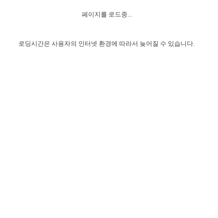
자매 온전하게 하는 훈련
성경중점진리
이른 새벽 마리아처럼
찬송과 누림
▼
이용약관
페이지를 로드중...
아프리카,오세아니아
2024년 전국 봉사자 집회
하나님의 경륜
1년 7차 집회 PSRP 자료실
찬송 앨범
하나님께서 정하신 길
▼
오시는길
전국 봉사자 온전하게 하는 훈련
생명공과
2000년 교회사
로딩시간은 사용자의 인터넷 환경에 따라서 늦어질 수 있습니다.
COPYRIGHT © 2015 BTMK ALL RIGHTS RESERVED
어린이찬송
영상 메시지
서울전시간훈련(FTTS) 수업
진리의 기초
성도들의 간증
악기 연주
목양공과
위트니스 리 영상
교회사 연구
진리의 변호와 확증
찬송 나눔터
이상과 계시
전국 장로 책임형제 훈련
향유를 부은 자매들
영적 생활
활력그룹 실행
전국 전시간 봉사자 훈련
장로 책임형제 진리 연구
복음 창고
성도들의 간증
란 캔거스 형제님 특별영상
전시간 봉사자 진리 연구
찬송 소개
갤러리
신성한 로맨스
다음 세대 연구집
새길 실행
다음 세대, 자료실
독일 연구, 자료실