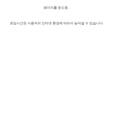
자매 온전하게 하는 훈련
성경중점진리
1년 7차 집회 PSRP 자료실
찬송과 누림
▼
이용약관
페이지를 로드중...
아프리카,오세아니아
2024년 전국 봉사자 집회
하나님의 경륜
이른 새벽 마리아처럼
찬송 앨범
하나님께서 정하신 길
▼
오시는길
전국 봉사자 온전하게 하는 훈련
생명공과
2000년 교회사
로딩시간은 사용자의 인터넷 환경에 따라서 늦어질 수 있습니다.
COPYRIGHT © 2015 BTMK ALL RIGHTS RESERVED
어린이찬송
영상 메시지
서울전시간훈련(FTTS) 수업
진리의 기초
성도들의 간증
악기 연주
목양공과
위트니스 리 영상
교회사 연구
진리의 변호와 확증
찬송 나눔터
이상과 계시
전국 장로 책임형제 훈련
향유를 부은 자매들
영적 생활
활력그룹 실행
전국 전시간 봉사자 훈련
장로 책임형제 진리 연구
복음 창고
성도들의 간증
란 캔거스 형제님 특별영상
전시간 봉사자 진리 연구
찬송 소개
갤러리
신성한 로맨스
다음 세대 연구집
새길 실행
다음 세대, 자료실
독일 연구, 자료실