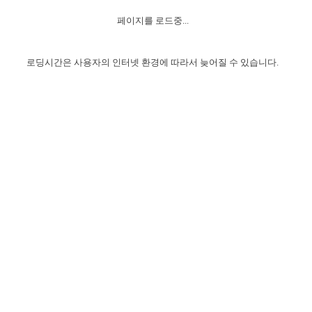
자매 온전하게 하는 훈련
성경중점진리
1년 7차 집회 PSRP 자료실
찬송과 누림
▼
이용약관
페이지를 로드중...
아프리카,오세아니아
2024년 전국 봉사자 집회
하나님의 경륜
이른 새벽 마리아처럼
찬송 앨범
하나님께서 정하신 길
▼
오시는길
전국 봉사자 온전하게 하는 훈련
생명공과
2000년 교회사
로딩시간은 사용자의 인터넷 환경에 따라서 늦어질 수 있습니다.
COPYRIGHT © 2015 BTMK ALL RIGHTS RESERVED
어린이찬송
영상 메시지
서울전시간훈련(FTTS) 수업
진리의 기초
성도들의 간증
악기 연주
목양공과
위트니스 리 영상
교회사 연구
진리의 변호와 확증
찬송 나눔터
이상과 계시
전국 장로 책임형제 훈련
향유를 부은 자매들
영적 생활
활력그룹 실행
전국 전시간 봉사자 훈련
장로 책임형제 진리 연구
복음 창고
성도들의 간증
란 캔거스 형제님 특별영상
전시간 봉사자 진리 연구
찬송 소개
갤러리
신성한 로맨스
다음 세대 연구집
새길 실행
다음 세대, 자료실
독일 연구, 자료실