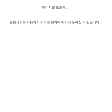
자매 온전하게 하는 훈련
성경중점진리
1년 7차 집회 PSRP 자료실
찬송과 누림
▼
이용약관
페이지를 로드중...
아프리카,오세아니아
2024년 전국 봉사자 집회
하나님의 경륜
이른 새벽 마리아처럼
찬송 앨범
하나님께서 정하신 길
▼
오시는길
전국 봉사자 온전하게 하는 훈련
생명공과
2000년 교회사
로딩시간은 사용자의 인터넷 환경에 따라서 늦어질 수 있습니다.
COPYRIGHT © 2015 BTMK ALL RIGHTS RESERVED
어린이찬송
영상 메시지
서울전시간훈련(FTTS) 수업
진리의 기초
성도들의 간증
악기 연주
목양공과
위트니스 리 영상
교회사 연구
진리의 변호와 확증
찬송 나눔터
이상과 계시
전국 장로 책임형제 훈련
향유를 부은 자매들
영적 생활
활력그룹 실행
전국 전시간 봉사자 훈련
장로 책임형제 진리 연구
복음 창고
성도들의 간증
란 캔거스 형제님 특별영상
전시간 봉사자 진리 연구
찬송 소개
갤러리
신성한 로맨스
다음 세대 연구집
새길 실행
다음 세대, 자료실
독일 연구, 자료실