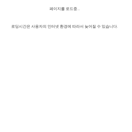
자매 온전하게 하는 훈련
성경중점진리
1년 7차 집회 PSRP 자료실
찬송과 누림
▼
이용약관
페이지를 로드중...
아프리카,오세아니아
2024년 전국 봉사자 집회
하나님의 경륜
이른 새벽 마리아처럼
찬송 앨범
하나님께서 정하신 길
▼
오시는길
전국 봉사자 온전하게 하는 훈련
생명공과
2000년 교회사
로딩시간은 사용자의 인터넷 환경에 따라서 늦어질 수 있습니다.
COPYRIGHT © 2015 BTMK ALL RIGHTS RESERVED
어린이찬송
영상 메시지
서울전시간훈련(FTTS) 수업
진리의 기초
성도들의 간증
악기 연주
목양공과
위트니스 리 영상
교회사 연구
진리의 변호와 확증
찬송 나눔터
이상과 계시
전국 장로 책임형제 훈련
향유를 부은 자매들
영적 생활
활력그룹 실행
전국 전시간 봉사자 훈련
장로 책임형제 진리 연구
복음 창고
성도들의 간증
란 캔거스 형제님 특별영상
전시간 봉사자 진리 연구
찬송 소개
갤러리
신성한 로맨스
다음 세대 연구집
새길 실행
다음 세대, 자료실
독일 연구, 자료실