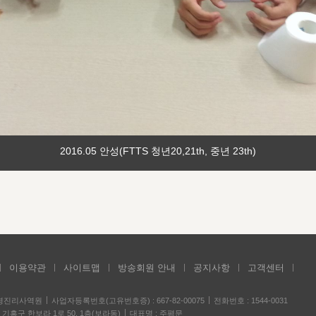
2016.05 안성(FTTS 청년20,21th, 중년 23th)
이용약관
사이트맵
방송회원 안내
공지사항
고객센터
성경진리사역원
사업자등록번호(고유번호증) : 667-82-00075
전화번호 : 1544-0031
기흥구 한보라 1로 50, 1층(보라동)
대표명 : 주평문