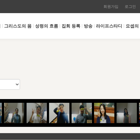
회원가입
로그인
개
그리스도의 몸
성령의 흐름
집회 등록
방송
라이프스타디
요셉의