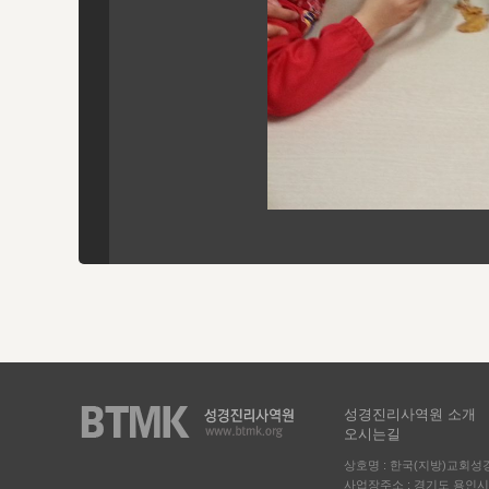
성경진리사역원 소개
오시는길
상호명 : 한국(지방)교회
사업장주소 : 경기도 용인시 