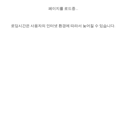
자매 온전하게 하는 훈련
성경중점진리
1년 7차 집회 PSRP 자료실
찬송과 누림
▼
이용약관
페이지를 로드중...
아프리카,오세아니아
2024년 전국 봉사자 집회
하나님의 경륜
이른 새벽 마리아처럼
찬송 앨범
하나님께서 정하신 길
▼
오시는길
전국 봉사자 온전하게 하는 훈련
생명공과
2000년 교회사
로딩시간은 사용자의 인터넷 환경에 따라서 늦어질 수 있습니다.
COPYRIGHT © 2015 BTMK ALL RIGHTS RESERVED
어린이찬송
영상 메시지
서울전시간훈련(FTTS) 수업
진리의 기초
성도들의 간증
악기 연주
목양공과
위트니스 리 영상
교회사 연구
진리의 변호와 확증
찬송 나눔터
이상과 계시
전국 장로 책임형제 훈련
향유를 부은 자매들
영적 생활
활력그룹 실행
전국 전시간 봉사자 훈련
장로 책임형제 진리 연구
복음 창고
성도들의 간증
란 캔거스 형제님 특별영상
전시간 봉사자 진리 연구
찬송 소개
갤러리
신성한 로맨스
다음 세대 연구집
새길 실행
다음 세대, 자료실
독일 연구, 자료실