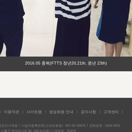
2016.05 충북(FTTS 청년20,21th, 중년 23th)
이용약관
사이트맵
방송회원 안내
공지사항
고객센터
성경진리사역원
사업자등록번호(고유번호증) : 667-82-00075
전화번호 : 1544-0031
기흥구 한보라 1로 50, 1층(보라동)
대표명 : 주평문