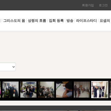
회원가입
로그인
개
그리스도의 몸
성령의 흐름
집회 등록
방송
라이프스타디
요셉의