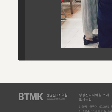
성경진리사역원 소개
오시는길
상호명 : 한국(지방)교회
사업장주소 : 경기도 용인시 