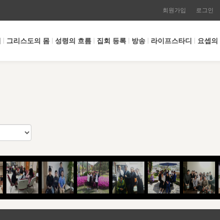
회원가입
로그인
개
그리스도의 몸
성령의 흐름
집회 등록
방송
라이프스타디
요셉의