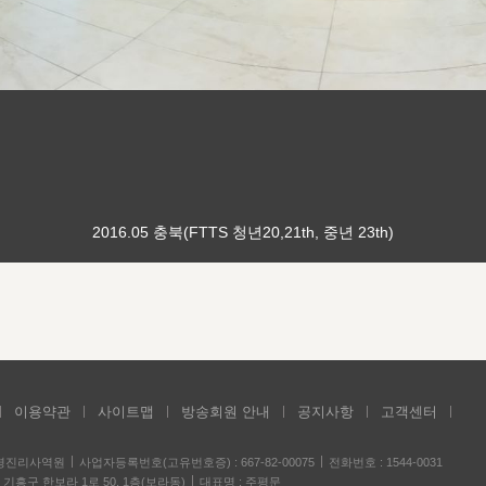
2016.05 충북(FTTS 청년20,21th, 중년 23th)
이용약관
사이트맵
방송회원 안내
공지사항
고객센터
성경진리사역원
사업자등록번호(고유번호증) : 667-82-00075
전화번호 : 1544-0031
기흥구 한보라 1로 50, 1층(보라동)
대표명 : 주평문