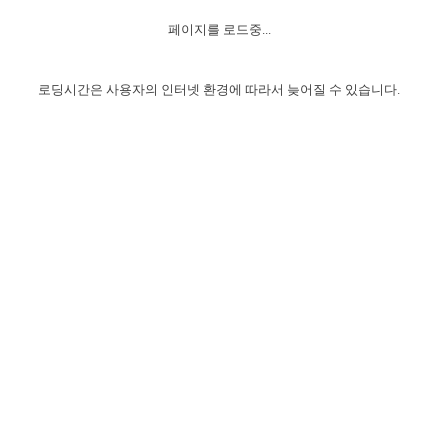
자매 온전하게 하는 훈련
성경중점진리
1년 7차 집회 PSRP 자료실
찬송과 누림
▼
이용약관
페이지를 로드중...
아프리카,오세아니아
2024년 전국 봉사자 집회
하나님의 경륜
이른 새벽 마리아처럼
찬송 앨범
하나님께서 정하신 길
▼
오시는길
전국 봉사자 온전하게 하는 훈련
생명공과
2000년 교회사
로딩시간은 사용자의 인터넷 환경에 따라서 늦어질 수 있습니다.
COPYRIGHT © 2015 BTMK ALL RIGHTS RESERVED
어린이찬송
영상 메시지
서울전시간훈련(FTTS) 수업
진리의 기초
성도들의 간증
악기 연주
목양공과
위트니스 리 영상
교회사 연구
진리의 변호와 확증
찬송 나눔터
이상과 계시
전국 장로 책임형제 훈련
향유를 부은 자매들
영적 생활
활력그룹 실행
전국 전시간 봉사자 훈련
장로 책임형제 진리 연구
복음 창고
성도들의 간증
란 캔거스 형제님 특별영상
전시간 봉사자 진리 연구
찬송 소개
갤러리
신성한 로맨스
다음 세대 연구집
새길 실행
다음 세대, 자료실
독일 연구, 자료실