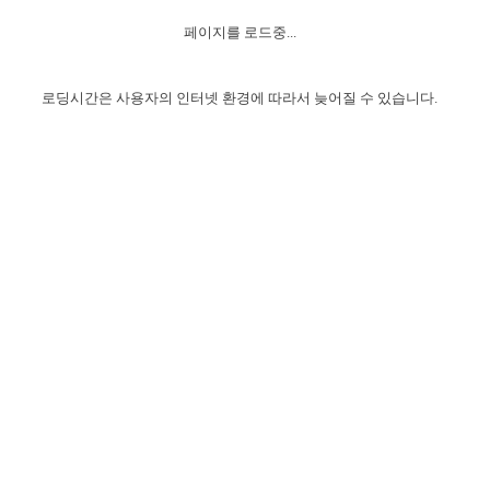
자매 온전하게 하는 훈련
성경중점진리
1년 7차 집회 PSRP 자료실
찬송과 누림
▼
이용약관
페이지를 로드중...
아프리카,오세아니아
2024년 전국 봉사자 집회
하나님의 경륜
이른 새벽 마리아처럼
찬송 앨범
하나님께서 정하신 길
▼
오시는길
전국 봉사자 온전하게 하는 훈련
생명공과
2000년 교회사
로딩시간은 사용자의 인터넷 환경에 따라서 늦어질 수 있습니다.
COPYRIGHT © 2015 BTMK ALL RIGHTS RESERVED
어린이찬송
영상 메시지
서울전시간훈련(FTTS) 수업
진리의 기초
성도들의 간증
악기 연주
목양공과
위트니스 리 영상
교회사 연구
진리의 변호와 확증
찬송 나눔터
이상과 계시
전국 장로 책임형제 훈련
향유를 부은 자매들
영적 생활
활력그룹 실행
전국 전시간 봉사자 훈련
장로 책임형제 진리 연구
복음 창고
성도들의 간증
란 캔거스 형제님 특별영상
전시간 봉사자 진리 연구
찬송 소개
갤러리
신성한 로맨스
다음 세대 연구집
새길 실행
다음 세대, 자료실
독일 연구, 자료실