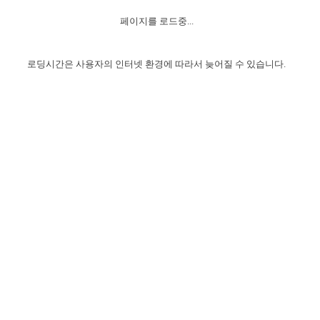
자매 온전하게 하는 훈련
성경중점진리
1년 7차 집회 PSRP 자료실
찬송과 누림
▼
이용약관
페이지를 로드중...
아프리카,오세아니아
2024년 전국 봉사자 집회
하나님의 경륜
이른 새벽 마리아처럼
찬송 앨범
하나님께서 정하신 길
▼
오시는길
전국 봉사자 온전하게 하는 훈련
생명공과
2000년 교회사
로딩시간은 사용자의 인터넷 환경에 따라서 늦어질 수 있습니다.
COPYRIGHT © 2015 BTMK ALL RIGHTS RESERVED
어린이찬송
영상 메시지
서울전시간훈련(FTTS) 수업
진리의 기초
성도들의 간증
악기 연주
목양공과
위트니스 리 영상
교회사 연구
진리의 변호와 확증
찬송 나눔터
이상과 계시
전국 장로 책임형제 훈련
향유를 부은 자매들
영적 생활
활력그룹 실행
전국 전시간 봉사자 훈련
장로 책임형제 진리 연구
복음 창고
성도들의 간증
란 캔거스 형제님 특별영상
전시간 봉사자 진리 연구
찬송 소개
갤러리
신성한 로맨스
다음 세대 연구집
새길 실행
다음 세대, 자료실
독일 연구, 자료실