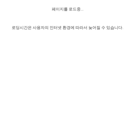
자매 온전하게 하는 훈련
성경중점진리
1년 7차 집회 PSRP 자료실
찬송과 누림
▼
이용약관
페이지를 로드중...
아프리카,오세아니아
2024년 전국 봉사자 집회
하나님의 경륜
이른 새벽 마리아처럼
찬송 앨범
하나님께서 정하신 길
▼
오시는길
전국 봉사자 온전하게 하는 훈련
생명공과
2000년 교회사
로딩시간은 사용자의 인터넷 환경에 따라서 늦어질 수 있습니다.
COPYRIGHT © 2015 BTMK ALL RIGHTS RESERVED
어린이찬송
영상 메시지
서울전시간훈련(FTTS) 수업
진리의 기초
성도들의 간증
악기 연주
목양공과
위트니스 리 영상
교회사 연구
진리의 변호와 확증
찬송 나눔터
이상과 계시
전국 장로 책임형제 훈련
향유를 부은 자매들
영적 생활
활력그룹 실행
전국 전시간 봉사자 훈련
장로 책임형제 진리 연구
복음 창고
성도들의 간증
란 캔거스 형제님 특별영상
전시간 봉사자 진리 연구
찬송 소개
갤러리
신성한 로맨스
다음 세대 연구집
새길 실행
다음 세대, 자료실
독일 연구, 자료실