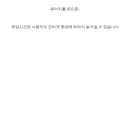
자매 온전하게 하는 훈련
성경중점진리
이른 새벽 마리아처럼
찬송과 누림
▼
이용약관
페이지를 로드중...
아프리카,오세아니아
2024년 전국 봉사자 집회
하나님의 경륜
1년 7차 집회 PSRP 자료실
찬송 앨범
하나님께서 정하신 길
▼
오시는길
전국 봉사자 온전하게 하는 훈련
생명공과
2000년 교회사
로딩시간은 사용자의 인터넷 환경에 따라서 늦어질 수 있습니다.
COPYRIGHT © 2015 BTMK ALL RIGHTS RESERVED
어린이찬송
영상 메시지
서울전시간훈련(FTTS) 수업
진리의 기초
성도들의 간증
악기 연주
목양공과
위트니스 리 영상
교회사 연구
진리의 변호와 확증
찬송 나눔터
이상과 계시
전국 장로 책임형제 훈련
향유를 부은 자매들
영적 생활
활력그룹 실행
전국 전시간 봉사자 훈련
장로 책임형제 진리 연구
복음 창고
성도들의 간증
란 캔거스 형제님 특별영상
전시간 봉사자 진리 연구
찬송 소개
갤러리
신성한 로맨스
다음 세대 연구집
새길 실행
다음 세대, 자료실
독일 연구, 자료실