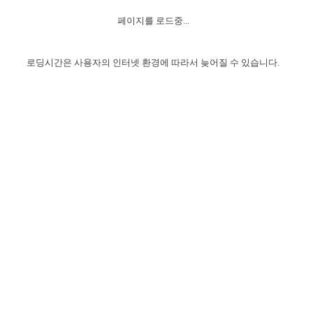
자매 온전하게 하는 훈련
성경중점진리
이른 새벽 마리아처럼
찬송과 누림
▼
이용약관
페이지를 로드중...
아프리카,오세아니아
2024년 전국 봉사자 집회
하나님의 경륜
1년 7차 집회 PSRP 자료실
찬송 앨범
하나님께서 정하신 길
▼
오시는길
전국 봉사자 온전하게 하는 훈련
생명공과
2000년 교회사
로딩시간은 사용자의 인터넷 환경에 따라서 늦어질 수 있습니다.
COPYRIGHT © 2015 BTMK ALL RIGHTS RESERVED
어린이찬송
영상 메시지
서울전시간훈련(FTTS) 수업
진리의 기초
성도들의 간증
악기 연주
목양공과
위트니스 리 영상
교회사 연구
진리의 변호와 확증
찬송 나눔터
이상과 계시
전국 장로 책임형제 훈련
향유를 부은 자매들
영적 생활
활력그룹 실행
전국 전시간 봉사자 훈련
장로 책임형제 진리 연구
복음 창고
성도들의 간증
란 캔거스 형제님 특별영상
전시간 봉사자 진리 연구
찬송 소개
갤러리
신성한 로맨스
다음 세대 연구집
새길 실행
다음 세대, 자료실
독일 연구, 자료실