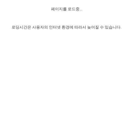
자매 온전하게 하는 훈련
성경중점진리
이른 새벽 마리아처럼
찬송과 누림
▼
이용약관
페이지를 로드중...
아프리카,오세아니아
2024년 전국 봉사자 집회
하나님의 경륜
1년 7차 집회 PSRP 자료실
찬송 앨범
하나님께서 정하신 길
▼
오시는길
전국 봉사자 온전하게 하는 훈련
생명공과
2000년 교회사
로딩시간은 사용자의 인터넷 환경에 따라서 늦어질 수 있습니다.
COPYRIGHT © 2015 BTMK ALL RIGHTS RESERVED
어린이찬송
영상 메시지
서울전시간훈련(FTTS) 수업
진리의 기초
성도들의 간증
악기 연주
목양공과
위트니스 리 영상
교회사 연구
진리의 변호와 확증
찬송 나눔터
이상과 계시
전국 장로 책임형제 훈련
향유를 부은 자매들
영적 생활
활력그룹 실행
전국 전시간 봉사자 훈련
장로 책임형제 진리 연구
복음 창고
성도들의 간증
란 캔거스 형제님 특별영상
전시간 봉사자 진리 연구
찬송 소개
갤러리
신성한 로맨스
다음 세대 연구집
새길 실행
다음 세대, 자료실
독일 연구, 자료실