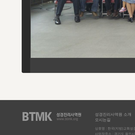
성경진리사역원 소개
오시는길
상호명 : 한국(지방)교회
사업장주소 : 경기도 용인시 