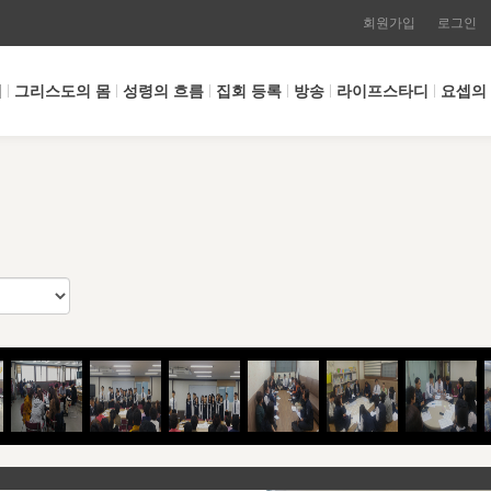
회원가입
로그인
개
그리스도의 몸
성령의 흐름
집회 등록
방송
라이프스타디
요셉의