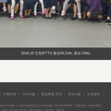
2016.10 인천(FTTS 청년20,21th, 중년 23th)
이용약관
사이트맵
방송회원 안내
공지사항
고객센터
성경진리사역원
사업자등록번호(고유번호증) : 667-82-00075
전화번호 : 1544-0031
기흥구 한보라 1로 50, 1층(보라동)
대표명 : 주평문