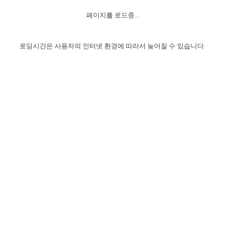
자매 온전하게 하는 훈련
성경중점진리
이른 새벽 마리아처럼
찬송과 누림
▼
이용약관
페이지를 로드중...
아프리카,오세아니아
2024년 전국 봉사자 집회
하나님의 경륜
1년 7차 집회 PSRP 자료실
찬송 앨범
하나님께서 정하신 길
▼
오시는길
전국 봉사자 온전하게 하는 훈련
생명공과
2000년 교회사
로딩시간은 사용자의 인터넷 환경에 따라서 늦어질 수 있습니다.
COPYRIGHT © 2015 BTMK ALL RIGHTS RESERVED
어린이찬송
영상 메시지
서울전시간훈련(FTTS) 수업
진리의 기초
성도들의 간증
악기 연주
목양공과
위트니스 리 영상
교회사 연구
진리의 변호와 확증
찬송 나눔터
이상과 계시
전국 장로 책임형제 훈련
향유를 부은 자매들
영적 생활
활력그룹 실행
전국 전시간 봉사자 훈련
장로 책임형제 진리 연구
복음 창고
성도들의 간증
란 캔거스 형제님 특별영상
전시간 봉사자 진리 연구
찬송 소개
갤러리
신성한 로맨스
다음 세대 연구집
새길 실행
다음 세대, 자료실
독일 연구, 자료실