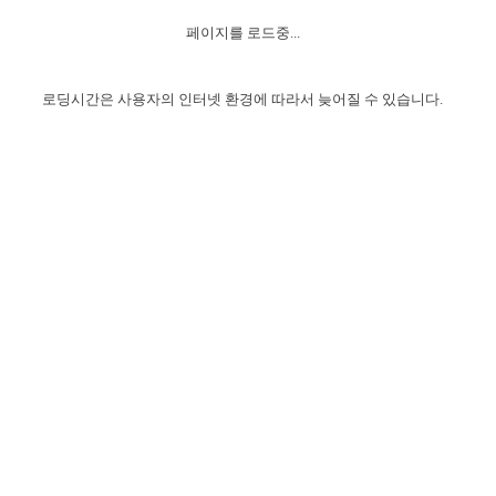
자매 온전하게 하는 훈련
성경중점진리
1년 7차 집회 PSRP 자료실
찬송과 누림
▼
이용약관
페이지를 로드중...
아프리카,오세아니아
2024년 전국 봉사자 집회
하나님의 경륜
이른 새벽 마리아처럼
찬송 앨범
하나님께서 정하신 길
▼
오시는길
전국 봉사자 온전하게 하는 훈련
생명공과
2000년 교회사
로딩시간은 사용자의 인터넷 환경에 따라서 늦어질 수 있습니다.
COPYRIGHT © 2015 BTMK ALL RIGHTS RESERVED
어린이찬송
영상 메시지
서울전시간훈련(FTTS) 수업
진리의 기초
성도들의 간증
악기 연주
목양공과
위트니스 리 영상
교회사 연구
진리의 변호와 확증
찬송 나눔터
이상과 계시
전국 장로 책임형제 훈련
향유를 부은 자매들
영적 생활
활력그룹 실행
전국 전시간 봉사자 훈련
장로 책임형제 진리 연구
복음 창고
성도들의 간증
란 캔거스 형제님 특별영상
전시간 봉사자 진리 연구
찬송 소개
갤러리
신성한 로맨스
다음 세대 연구집
새길 실행
다음 세대, 자료실
독일 연구, 자료실