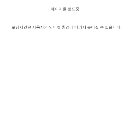
자매 온전하게 하는 훈련
성경중점진리
1년 7차 집회 PSRP 자료실
찬송과 누림
▼
이용약관
페이지를 로드중...
아프리카,오세아니아
2024년 전국 봉사자 집회
하나님의 경륜
이른 새벽 마리아처럼
찬송 앨범
하나님께서 정하신 길
▼
오시는길
전국 봉사자 온전하게 하는 훈련
생명공과
2000년 교회사
로딩시간은 사용자의 인터넷 환경에 따라서 늦어질 수 있습니다.
COPYRIGHT © 2015 BTMK ALL RIGHTS RESERVED
어린이찬송
영상 메시지
서울전시간훈련(FTTS) 수업
진리의 기초
성도들의 간증
악기 연주
목양공과
위트니스 리 영상
교회사 연구
진리의 변호와 확증
찬송 나눔터
이상과 계시
전국 장로 책임형제 훈련
향유를 부은 자매들
영적 생활
활력그룹 실행
전국 전시간 봉사자 훈련
장로 책임형제 진리 연구
복음 창고
성도들의 간증
란 캔거스 형제님 특별영상
전시간 봉사자 진리 연구
찬송 소개
갤러리
신성한 로맨스
다음 세대 연구집
새길 실행
다음 세대, 자료실
독일 연구, 자료실