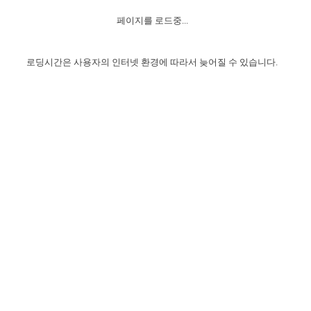
자매 온전하게 하는 훈련
성경중점진리
1년 7차 집회 PSRP 자료실
찬송과 누림
▼
이용약관
페이지를 로드중...
아프리카,오세아니아
2024년 전국 봉사자 집회
하나님의 경륜
이른 새벽 마리아처럼
찬송 앨범
하나님께서 정하신 길
▼
오시는길
전국 봉사자 온전하게 하는 훈련
생명공과
2000년 교회사
로딩시간은 사용자의 인터넷 환경에 따라서 늦어질 수 있습니다.
COPYRIGHT © 2015 BTMK ALL RIGHTS RESERVED
어린이찬송
영상 메시지
서울전시간훈련(FTTS) 수업
진리의 기초
성도들의 간증
악기 연주
목양공과
위트니스 리 영상
교회사 연구
진리의 변호와 확증
찬송 나눔터
이상과 계시
전국 장로 책임형제 훈련
향유를 부은 자매들
영적 생활
활력그룹 실행
전국 전시간 봉사자 훈련
장로 책임형제 진리 연구
복음 창고
성도들의 간증
란 캔거스 형제님 특별영상
전시간 봉사자 진리 연구
찬송 소개
갤러리
신성한 로맨스
다음 세대 연구집
새길 실행
다음 세대, 자료실
독일 연구, 자료실