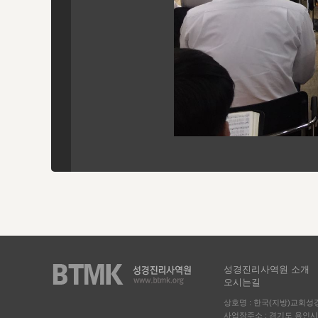
성경진리사역원 소개
오시는길
상호명 : 한국(지방)교회
사업장주소 : 경기도 용인시 