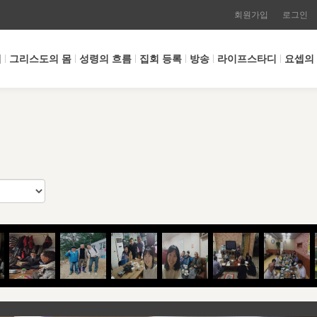
회원가입
로그인
개
그리스도의 몸
성령의 흐름
집회 등록
방송
라이프스타디
요셉의