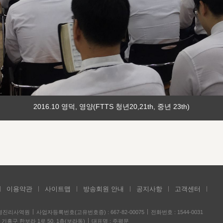
2016.10 영덕, 영양(FTTS 청년20,21th, 중년 23th)
이용약관
사이트맵
방송회원 안내
공지사항
고객센터
성경진리사역원
사업자등록번호(고유번호증) : 667-82-00075
전화번호 : 1544-0031
기흥구 한보라 1로 50, 1층(보라동)
대표명 : 주평문