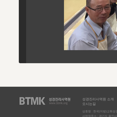
성경진리사역원 소개
오시는길
상호명 : 한국(지방)교회
사업장주소 : 경기도 용인시 