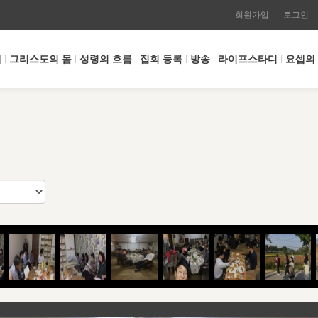
회원가입
로그인
개
그리스도의 몸
성령의 흐름
집회 등록
방송
라이프스타디
요셉의