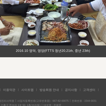
2016.10 영덕, 영양(FTTS 청년20,21th, 중년 23th)
이용약관
사이트맵
방송회원 안내
공지사항
고객센터
성경진리사역원
사업자등록번호(고유번호증) : 667-82-00075
전화번호 : 1544-0031
기흥구 한보라 1로 50, 1층(보라동)
대표명 : 주평문