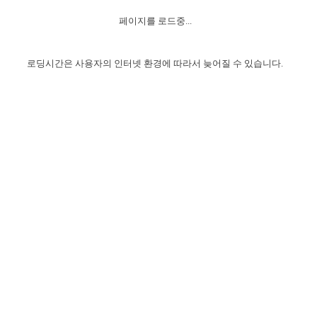
자매 온전하게 하는 훈련
성경중점진리
1년 7차 집회 PSRP 자료실
찬송과 누림
▼
이용약관
페이지를 로드중...
아프리카,오세아니아
2024년 전국 봉사자 집회
하나님의 경륜
이른 새벽 마리아처럼
찬송 앨범
하나님께서 정하신 길
▼
오시는길
전국 봉사자 온전하게 하는 훈련
생명공과
2000년 교회사
로딩시간은 사용자의 인터넷 환경에 따라서 늦어질 수 있습니다.
COPYRIGHT © 2015 BTMK ALL RIGHTS RESERVED
어린이찬송
영상 메시지
서울전시간훈련(FTTS) 수업
진리의 기초
성도들의 간증
악기 연주
목양공과
위트니스 리 영상
교회사 연구
진리의 변호와 확증
찬송 나눔터
이상과 계시
전국 장로 책임형제 훈련
향유를 부은 자매들
영적 생활
활력그룹 실행
전국 전시간 봉사자 훈련
장로 책임형제 진리 연구
복음 창고
성도들의 간증
란 캔거스 형제님 특별영상
전시간 봉사자 진리 연구
찬송 소개
갤러리
신성한 로맨스
다음 세대 연구집
새길 실행
다음 세대, 자료실
독일 연구, 자료실