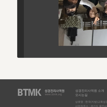
성경진리사역원 소개
오시는길
상호명 : 한국(지방)교회
사업장주소 : 경기도 용인시 