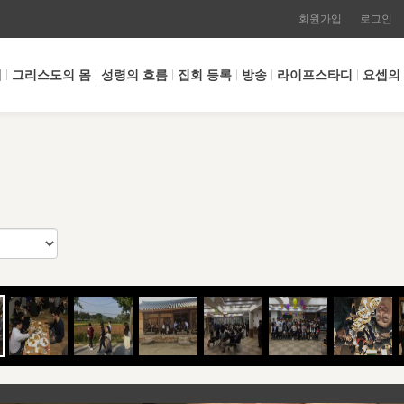
회원가입
로그인
개
그리스도의 몸
성령의 흐름
집회 등록
방송
라이프스타디
요셉의