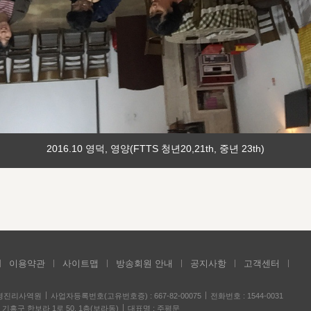
2016.10 영덕, 영양(FTTS 청년20,21th, 중년 23th)
이용약관
사이트맵
방송회원 안내
공지사항
고객센터
성경진리사역원
사업자등록번호(고유번호증) : 667-82-00075
전화번호 : 1544-0031
기흥구 한보라 1로 50, 1층(보라동)
대표명 : 주평문