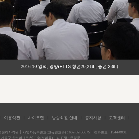
2016.10 영덕, 영양(FTTS 청년20,21th, 중년 23th)
이용약관
사이트맵
방송회원 안내
공지사항
고객센터
성경진리사역원
사업자등록번호(고유번호증) : 667-82-00075
전화번호 : 1544-0031
기흥구 한보라 1로 50, 1층(보라동)
대표명 : 주평문