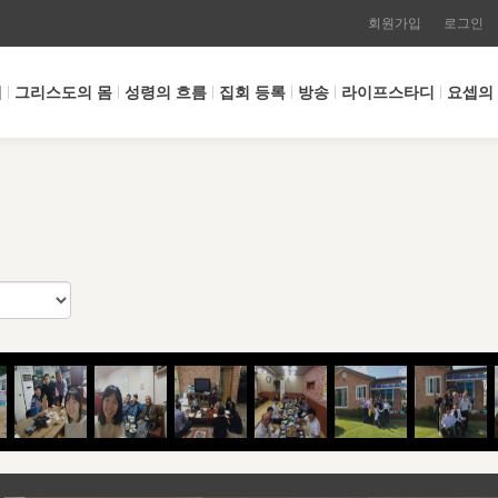
회원가입
로그인
개
그리스도의 몸
성령의 흐름
집회 등록
방송
라이프스타디
요셉의