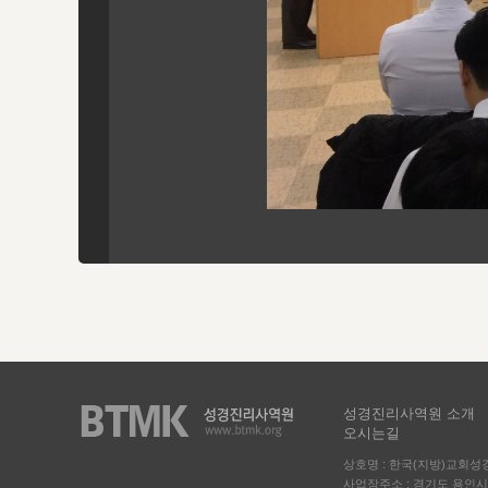
성경진리사역원 소개
오시는길
상호명 : 한국(지방)교회
사업장주소 : 경기도 용인시 