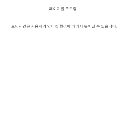
자매 온전하게 하는 훈련
성경중점진리
1년 7차 집회 PSRP 자료실
찬송과 누림
▼
이용약관
페이지를 로드중...
아프리카,오세아니아
2024년 전국 봉사자 집회
하나님의 경륜
이른 새벽 마리아처럼
찬송 앨범
하나님께서 정하신 길
▼
오시는길
전국 봉사자 온전하게 하는 훈련
생명공과
2000년 교회사
로딩시간은 사용자의 인터넷 환경에 따라서 늦어질 수 있습니다.
COPYRIGHT © 2015 BTMK ALL RIGHTS RESERVED
어린이찬송
영상 메시지
서울전시간훈련(FTTS) 수업
진리의 기초
성도들의 간증
악기 연주
목양공과
위트니스 리 영상
교회사 연구
진리의 변호와 확증
찬송 나눔터
이상과 계시
전국 장로 책임형제 훈련
향유를 부은 자매들
영적 생활
활력그룹 실행
전국 전시간 봉사자 훈련
장로 책임형제 진리 연구
복음 창고
성도들의 간증
란 캔거스 형제님 특별영상
전시간 봉사자 진리 연구
찬송 소개
갤러리
신성한 로맨스
다음 세대 연구집
새길 실행
다음 세대, 자료실
독일 연구, 자료실