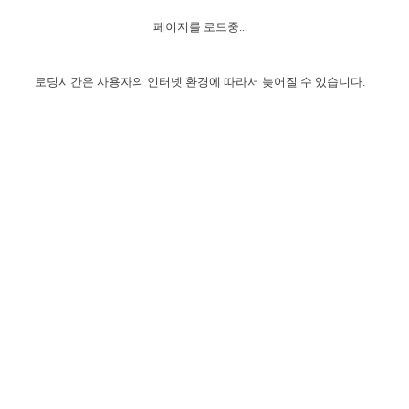
자매 온전하게 하는 훈련
성경중점진리
이른 새벽 마리아처럼
찬송과 누림
▼
이용약관
페이지를 로드중...
아프리카,오세아니아
2024년 전국 봉사자 집회
하나님의 경륜
1년 7차 집회 PSRP 자료실
찬송 앨범
하나님께서 정하신 길
▼
오시는길
전국 봉사자 온전하게 하는 훈련
생명공과
2000년 교회사
로딩시간은 사용자의 인터넷 환경에 따라서 늦어질 수 있습니다.
COPYRIGHT © 2015 BTMK ALL RIGHTS RESERVED
어린이찬송
영상 메시지
서울전시간훈련(FTTS) 수업
진리의 기초
성도들의 간증
악기 연주
목양공과
위트니스 리 영상
교회사 연구
진리의 변호와 확증
찬송 나눔터
이상과 계시
전국 장로 책임형제 훈련
향유를 부은 자매들
영적 생활
활력그룹 실행
전국 전시간 봉사자 훈련
장로 책임형제 진리 연구
복음 창고
성도들의 간증
란 캔거스 형제님 특별영상
전시간 봉사자 진리 연구
찬송 소개
갤러리
신성한 로맨스
다음 세대 연구집
새길 실행
다음 세대, 자료실
독일 연구, 자료실