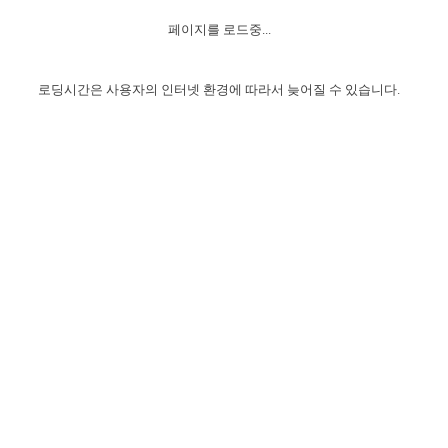
자매 온전하게 하는 훈련
성경중점진리
1년 7차 집회 PSRP 자료실
찬송과 누림
▼
이용약관
페이지를 로드중...
아프리카,오세아니아
2024년 전국 봉사자 집회
하나님의 경륜
이른 새벽 마리아처럼
찬송 앨범
하나님께서 정하신 길
▼
오시는길
전국 봉사자 온전하게 하는 훈련
생명공과
2000년 교회사
로딩시간은 사용자의 인터넷 환경에 따라서 늦어질 수 있습니다.
COPYRIGHT © 2015 BTMK ALL RIGHTS RESERVED
어린이찬송
영상 메시지
서울전시간훈련(FTTS) 수업
진리의 기초
성도들의 간증
악기 연주
목양공과
위트니스 리 영상
교회사 연구
진리의 변호와 확증
찬송 나눔터
이상과 계시
전국 장로 책임형제 훈련
향유를 부은 자매들
영적 생활
활력그룹 실행
전국 전시간 봉사자 훈련
장로 책임형제 진리 연구
복음 창고
성도들의 간증
란 캔거스 형제님 특별영상
전시간 봉사자 진리 연구
찬송 소개
갤러리
신성한 로맨스
다음 세대 연구집
새길 실행
다음 세대, 자료실
독일 연구, 자료실