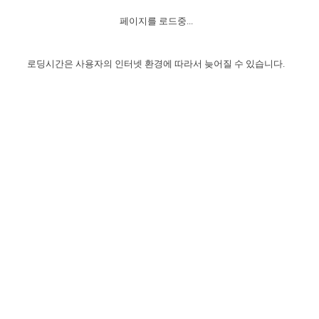
자매 온전하게 하는 훈련
성경중점진리
1년 7차 집회 PSRP 자료실
찬송과 누림
▼
이용약관
페이지를 로드중...
아프리카,오세아니아
2024년 전국 봉사자 집회
하나님의 경륜
이른 새벽 마리아처럼
찬송 앨범
하나님께서 정하신 길
▼
오시는길
전국 봉사자 온전하게 하는 훈련
생명공과
2000년 교회사
로딩시간은 사용자의 인터넷 환경에 따라서 늦어질 수 있습니다.
COPYRIGHT © 2015 BTMK ALL RIGHTS RESERVED
어린이찬송
영상 메시지
서울전시간훈련(FTTS) 수업
진리의 기초
성도들의 간증
악기 연주
목양공과
위트니스 리 영상
교회사 연구
진리의 변호와 확증
찬송 나눔터
이상과 계시
전국 장로 책임형제 훈련
향유를 부은 자매들
영적 생활
활력그룹 실행
전국 전시간 봉사자 훈련
장로 책임형제 진리 연구
복음 창고
성도들의 간증
란 캔거스 형제님 특별영상
전시간 봉사자 진리 연구
찬송 소개
갤러리
신성한 로맨스
다음 세대 연구집
새길 실행
다음 세대, 자료실
독일 연구, 자료실