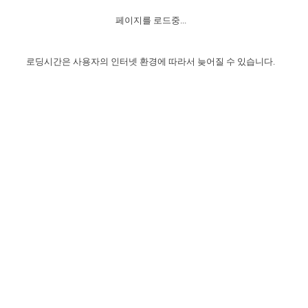
자매 온전하게 하는 훈련
성경중점진리
1년 7차 집회 PSRP 자료실
찬송과 누림
▼
이용약관
페이지를 로드중...
아프리카,오세아니아
2024년 전국 봉사자 집회
하나님의 경륜
이른 새벽 마리아처럼
찬송 앨범
하나님께서 정하신 길
▼
오시는길
전국 봉사자 온전하게 하는 훈련
생명공과
2000년 교회사
로딩시간은 사용자의 인터넷 환경에 따라서 늦어질 수 있습니다.
COPYRIGHT © 2015 BTMK ALL RIGHTS RESERVED
어린이찬송
영상 메시지
서울전시간훈련(FTTS) 수업
진리의 기초
성도들의 간증
악기 연주
목양공과
위트니스 리 영상
교회사 연구
진리의 변호와 확증
찬송 나눔터
이상과 계시
전국 장로 책임형제 훈련
향유를 부은 자매들
영적 생활
활력그룹 실행
전국 전시간 봉사자 훈련
장로 책임형제 진리 연구
복음 창고
성도들의 간증
란 캔거스 형제님 특별영상
전시간 봉사자 진리 연구
찬송 소개
갤러리
신성한 로맨스
다음 세대 연구집
새길 실행
다음 세대, 자료실
독일 연구, 자료실