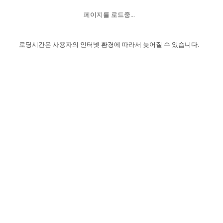
자매 온전하게 하는 훈련
성경중점진리
1년 7차 집회 PSRP 자료실
찬송과 누림
▼
이용약관
페이지를 로드중...
아프리카,오세아니아
2024년 전국 봉사자 집회
하나님의 경륜
이른 새벽 마리아처럼
찬송 앨범
하나님께서 정하신 길
▼
오시는길
전국 봉사자 온전하게 하는 훈련
생명공과
2000년 교회사
로딩시간은 사용자의 인터넷 환경에 따라서 늦어질 수 있습니다.
COPYRIGHT © 2015 BTMK ALL RIGHTS RESERVED
어린이찬송
영상 메시지
서울전시간훈련(FTTS) 수업
진리의 기초
성도들의 간증
악기 연주
목양공과
위트니스 리 영상
교회사 연구
진리의 변호와 확증
찬송 나눔터
이상과 계시
전국 장로 책임형제 훈련
향유를 부은 자매들
영적 생활
활력그룹 실행
전국 전시간 봉사자 훈련
장로 책임형제 진리 연구
복음 창고
성도들의 간증
란 캔거스 형제님 특별영상
전시간 봉사자 진리 연구
찬송 소개
갤러리
신성한 로맨스
다음 세대 연구집
새길 실행
다음 세대, 자료실
독일 연구, 자료실