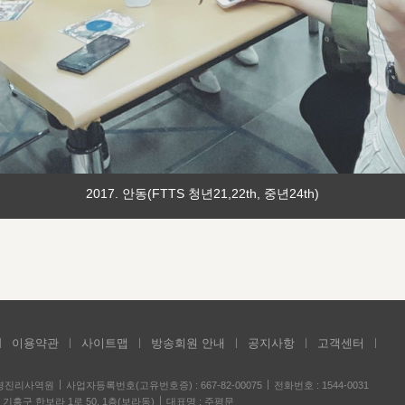
2017. 안동(FTTS 청년21,22th, 중년24th)
이용약관
사이트맵
방송회원 안내
공지사항
고객센터
성경진리사역원
사업자등록번호(고유번호증) : 667-82-00075
전화번호 : 1544-0031
기흥구 한보라 1로 50, 1층(보라동)
대표명 : 주평문