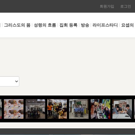
회원가입
로그인
개
그리스도의 몸
성령의 흐름
집회 등록
방송
라이프스타디
요셉의