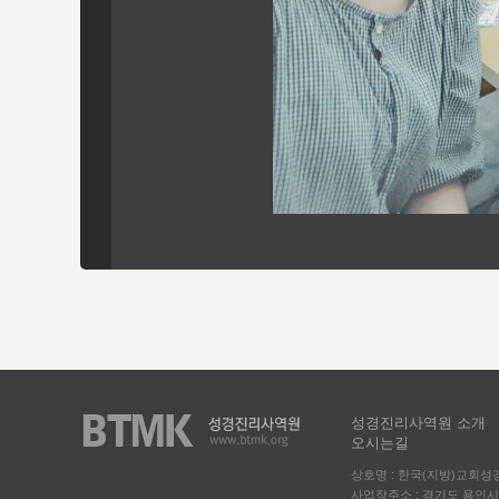
성경진리사역원 소개
오시는길
상호명 : 한국(지방)교회
사업장주소 : 경기도 용인시 