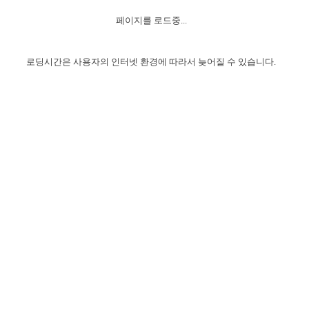
자매 온전하게 하는 훈련
성경중점진리
이른 새벽 마리아처럼
찬송과 누림
▼
이용약관
페이지를 로드중...
아프리카,오세아니아
2024년 전국 봉사자 집회
하나님의 경륜
1년 7차 집회 PSRP 자료실
찬송 앨범
하나님께서 정하신 길
▼
오시는길
전국 봉사자 온전하게 하는 훈련
생명공과
2000년 교회사
로딩시간은 사용자의 인터넷 환경에 따라서 늦어질 수 있습니다.
COPYRIGHT © 2015 BTMK ALL RIGHTS RESERVED
어린이찬송
영상 메시지
서울전시간훈련(FTTS) 수업
진리의 기초
성도들의 간증
악기 연주
목양공과
위트니스 리 영상
교회사 연구
진리의 변호와 확증
찬송 나눔터
이상과 계시
전국 장로 책임형제 훈련
향유를 부은 자매들
영적 생활
활력그룹 실행
전국 전시간 봉사자 훈련
장로 책임형제 진리 연구
복음 창고
성도들의 간증
란 캔거스 형제님 특별영상
전시간 봉사자 진리 연구
찬송 소개
갤러리
신성한 로맨스
다음 세대 연구집
새길 실행
다음 세대, 자료실
독일 연구, 자료실