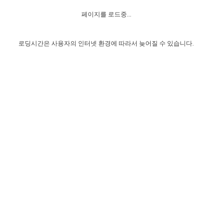
자매 온전하게 하는 훈련
성경중점진리
1년 7차 집회 PSRP 자료실
찬송과 누림
▼
이용약관
페이지를 로드중...
아프리카,오세아니아
2024년 전국 봉사자 집회
하나님의 경륜
이른 새벽 마리아처럼
찬송 앨범
하나님께서 정하신 길
▼
오시는길
전국 봉사자 온전하게 하는 훈련
생명공과
2000년 교회사
로딩시간은 사용자의 인터넷 환경에 따라서 늦어질 수 있습니다.
COPYRIGHT © 2015 BTMK ALL RIGHTS RESERVED
어린이찬송
영상 메시지
서울전시간훈련(FTTS) 수업
진리의 기초
성도들의 간증
악기 연주
목양공과
위트니스 리 영상
교회사 연구
진리의 변호와 확증
찬송 나눔터
이상과 계시
전국 장로 책임형제 훈련
향유를 부은 자매들
영적 생활
활력그룹 실행
전국 전시간 봉사자 훈련
장로 책임형제 진리 연구
복음 창고
성도들의 간증
란 캔거스 형제님 특별영상
전시간 봉사자 진리 연구
찬송 소개
갤러리
신성한 로맨스
다음 세대 연구집
새길 실행
다음 세대, 자료실
독일 연구, 자료실