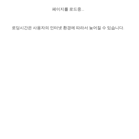
자매 온전하게 하는 훈련
성경중점진리
1년 7차 집회 PSRP 자료실
찬송과 누림
▼
이용약관
페이지를 로드중...
아프리카,오세아니아
2024년 전국 봉사자 집회
하나님의 경륜
이른 새벽 마리아처럼
찬송 앨범
하나님께서 정하신 길
▼
오시는길
전국 봉사자 온전하게 하는 훈련
생명공과
2000년 교회사
로딩시간은 사용자의 인터넷 환경에 따라서 늦어질 수 있습니다.
COPYRIGHT © 2015 BTMK ALL RIGHTS RESERVED
어린이찬송
영상 메시지
서울전시간훈련(FTTS) 수업
진리의 기초
성도들의 간증
악기 연주
목양공과
위트니스 리 영상
교회사 연구
진리의 변호와 확증
찬송 나눔터
이상과 계시
전국 장로 책임형제 훈련
향유를 부은 자매들
영적 생활
활력그룹 실행
전국 전시간 봉사자 훈련
장로 책임형제 진리 연구
복음 창고
성도들의 간증
란 캔거스 형제님 특별영상
전시간 봉사자 진리 연구
찬송 소개
갤러리
신성한 로맨스
다음 세대 연구집
새길 실행
다음 세대, 자료실
독일 연구, 자료실