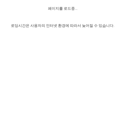
자매 온전하게 하는 훈련
성경중점진리
이른 새벽 마리아처럼
찬송과 누림
▼
이용약관
페이지를 로드중...
아프리카,오세아니아
2024년 전국 봉사자 집회
하나님의 경륜
1년 7차 집회 PSRP 자료실
찬송 앨범
하나님께서 정하신 길
▼
오시는길
전국 봉사자 온전하게 하는 훈련
생명공과
2000년 교회사
로딩시간은 사용자의 인터넷 환경에 따라서 늦어질 수 있습니다.
COPYRIGHT © 2015 BTMK ALL RIGHTS RESERVED
어린이찬송
영상 메시지
서울전시간훈련(FTTS) 수업
진리의 기초
성도들의 간증
악기 연주
목양공과
위트니스 리 영상
교회사 연구
진리의 변호와 확증
찬송 나눔터
이상과 계시
전국 장로 책임형제 훈련
향유를 부은 자매들
영적 생활
활력그룹 실행
전국 전시간 봉사자 훈련
장로 책임형제 진리 연구
복음 창고
성도들의 간증
란 캔거스 형제님 특별영상
전시간 봉사자 진리 연구
찬송 소개
갤러리
신성한 로맨스
다음 세대 연구집
새길 실행
다음 세대, 자료실
독일 연구, 자료실