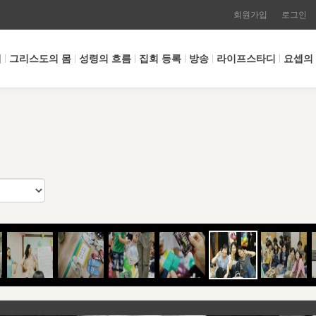
회원가입
로그인
개
그리스도의 몸
성령의 흐름
집회 등록
방송
라이프스타디
요셉의