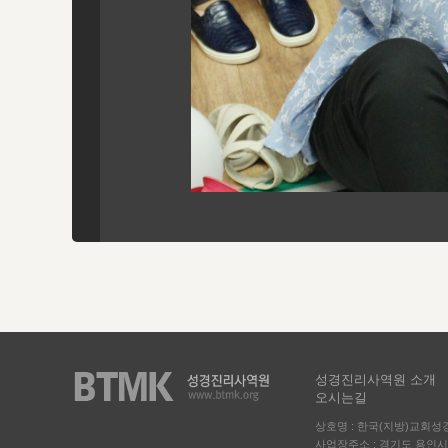
성경진리사역원 소개
오시는길
상호명 : 한국(지방)교회
사업장주소 : 경기도 용인시 