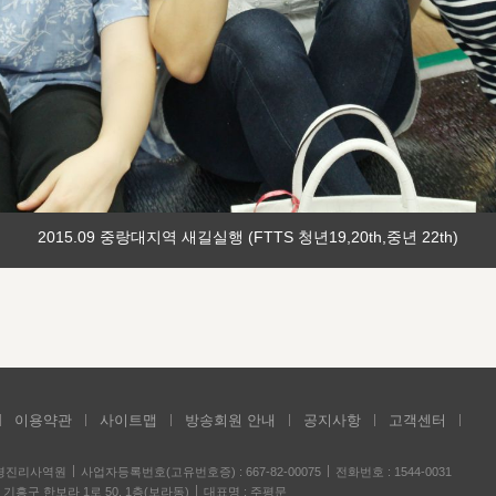
2015.09 중랑대지역 새길실행 (FTTS 청년19,20th,중년 22th)
이용약관
사이트맵
방송회원 안내
공지사항
고객센터
성경진리사역원
사업자등록번호(고유번호증) : 667-82-00075
전화번호 : 1544-0031
기흥구 한보라 1로 50, 1층(보라동)
대표명 : 주평문