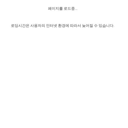
자매 온전하게 하는 훈련
성경중점진리
1년 7차 집회 PSRP 자료실
찬송과 누림
▼
이용약관
페이지를 로드중...
아프리카,오세아니아
2024년 전국 봉사자 집회
하나님의 경륜
이른 새벽 마리아처럼
찬송 앨범
하나님께서 정하신 길
▼
오시는길
전국 봉사자 온전하게 하는 훈련
생명공과
2000년 교회사
로딩시간은 사용자의 인터넷 환경에 따라서 늦어질 수 있습니다.
COPYRIGHT © 2015 BTMK ALL RIGHTS RESERVED
어린이찬송
영상 메시지
서울전시간훈련(FTTS) 수업
진리의 기초
성도들의 간증
악기 연주
목양공과
위트니스 리 영상
교회사 연구
진리의 변호와 확증
찬송 나눔터
이상과 계시
전국 장로 책임형제 훈련
향유를 부은 자매들
영적 생활
활력그룹 실행
전국 전시간 봉사자 훈련
장로 책임형제 진리 연구
복음 창고
성도들의 간증
란 캔거스 형제님 특별영상
전시간 봉사자 진리 연구
찬송 소개
갤러리
신성한 로맨스
다음 세대 연구집
새길 실행
다음 세대, 자료실
독일 연구, 자료실