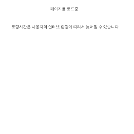
자매 온전하게 하는 훈련
성경중점진리
1년 7차 집회 PSRP 자료실
찬송과 누림
▼
이용약관
페이지를 로드중...
아프리카,오세아니아
2024년 전국 봉사자 집회
하나님의 경륜
이른 새벽 마리아처럼
찬송 앨범
하나님께서 정하신 길
▼
오시는길
전국 봉사자 온전하게 하는 훈련
생명공과
2000년 교회사
로딩시간은 사용자의 인터넷 환경에 따라서 늦어질 수 있습니다.
COPYRIGHT © 2015 BTMK ALL RIGHTS RESERVED
어린이찬송
영상 메시지
서울전시간훈련(FTTS) 수업
진리의 기초
성도들의 간증
악기 연주
목양공과
위트니스 리 영상
교회사 연구
진리의 변호와 확증
찬송 나눔터
이상과 계시
전국 장로 책임형제 훈련
향유를 부은 자매들
영적 생활
활력그룹 실행
전국 전시간 봉사자 훈련
장로 책임형제 진리 연구
복음 창고
성도들의 간증
란 캔거스 형제님 특별영상
전시간 봉사자 진리 연구
찬송 소개
갤러리
신성한 로맨스
다음 세대 연구집
새길 실행
다음 세대, 자료실
독일 연구, 자료실