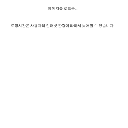
자매 온전하게 하는 훈련
성경중점진리
1년 7차 집회 PSRP 자료실
찬송과 누림
▼
이용약관
페이지를 로드중...
아프리카,오세아니아
2024년 전국 봉사자 집회
하나님의 경륜
이른 새벽 마리아처럼
찬송 앨범
하나님께서 정하신 길
▼
오시는길
전국 봉사자 온전하게 하는 훈련
생명공과
2000년 교회사
로딩시간은 사용자의 인터넷 환경에 따라서 늦어질 수 있습니다.
COPYRIGHT © 2015 BTMK ALL RIGHTS RESERVED
어린이찬송
영상 메시지
서울전시간훈련(FTTS) 수업
진리의 기초
성도들의 간증
악기 연주
목양공과
위트니스 리 영상
교회사 연구
진리의 변호와 확증
찬송 나눔터
이상과 계시
전국 장로 책임형제 훈련
향유를 부은 자매들
영적 생활
활력그룹 실행
전국 전시간 봉사자 훈련
장로 책임형제 진리 연구
복음 창고
성도들의 간증
란 캔거스 형제님 특별영상
전시간 봉사자 진리 연구
찬송 소개
갤러리
신성한 로맨스
다음 세대 연구집
새길 실행
다음 세대, 자료실
독일 연구, 자료실