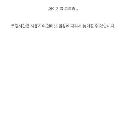
자매 온전하게 하는 훈련
성경중점진리
이른 새벽 마리아처럼
찬송과 누림
▼
이용약관
페이지를 로드중...
아프리카,오세아니아
2024년 전국 봉사자 집회
하나님의 경륜
1년 7차 집회 PSRP 자료실
찬송 앨범
하나님께서 정하신 길
▼
오시는길
전국 봉사자 온전하게 하는 훈련
생명공과
2000년 교회사
로딩시간은 사용자의 인터넷 환경에 따라서 늦어질 수 있습니다.
COPYRIGHT © 2015 BTMK ALL RIGHTS RESERVED
어린이찬송
영상 메시지
서울전시간훈련(FTTS) 수업
진리의 기초
성도들의 간증
악기 연주
목양공과
위트니스 리 영상
교회사 연구
진리의 변호와 확증
찬송 나눔터
이상과 계시
전국 장로 책임형제 훈련
향유를 부은 자매들
영적 생활
활력그룹 실행
전국 전시간 봉사자 훈련
장로 책임형제 진리 연구
복음 창고
성도들의 간증
란 캔거스 형제님 특별영상
전시간 봉사자 진리 연구
찬송 소개
갤러리
신성한 로맨스
다음 세대 연구집
새길 실행
다음 세대, 자료실
독일 연구, 자료실