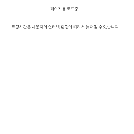
자매 온전하게 하는 훈련
성경중점진리
이른 새벽 마리아처럼
찬송과 누림
▼
이용약관
페이지를 로드중...
아프리카,오세아니아
2024년 전국 봉사자 집회
하나님의 경륜
1년 7차 집회 PSRP 자료실
찬송 앨범
하나님께서 정하신 길
▼
오시는길
전국 봉사자 온전하게 하는 훈련
생명공과
2000년 교회사
로딩시간은 사용자의 인터넷 환경에 따라서 늦어질 수 있습니다.
COPYRIGHT © 2015 BTMK ALL RIGHTS RESERVED
어린이찬송
영상 메시지
서울전시간훈련(FTTS) 수업
진리의 기초
성도들의 간증
악기 연주
목양공과
위트니스 리 영상
교회사 연구
진리의 변호와 확증
찬송 나눔터
이상과 계시
전국 장로 책임형제 훈련
향유를 부은 자매들
영적 생활
활력그룹 실행
전국 전시간 봉사자 훈련
장로 책임형제 진리 연구
복음 창고
성도들의 간증
란 캔거스 형제님 특별영상
전시간 봉사자 진리 연구
찬송 소개
갤러리
신성한 로맨스
다음 세대 연구집
새길 실행
다음 세대, 자료실
독일 연구, 자료실