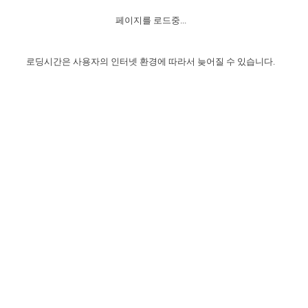
자매 온전하게 하는 훈련
성경중점진리
1년 7차 집회 PSRP 자료실
찬송과 누림
▼
이용약관
페이지를 로드중...
아프리카,오세아니아
2024년 전국 봉사자 집회
하나님의 경륜
이른 새벽 마리아처럼
찬송 앨범
하나님께서 정하신 길
▼
오시는길
전국 봉사자 온전하게 하는 훈련
생명공과
2000년 교회사
로딩시간은 사용자의 인터넷 환경에 따라서 늦어질 수 있습니다.
COPYRIGHT © 2015 BTMK ALL RIGHTS RESERVED
어린이찬송
영상 메시지
서울전시간훈련(FTTS) 수업
진리의 기초
성도들의 간증
악기 연주
목양공과
위트니스 리 영상
교회사 연구
진리의 변호와 확증
찬송 나눔터
이상과 계시
전국 장로 책임형제 훈련
향유를 부은 자매들
영적 생활
활력그룹 실행
전국 전시간 봉사자 훈련
장로 책임형제 진리 연구
복음 창고
성도들의 간증
란 캔거스 형제님 특별영상
전시간 봉사자 진리 연구
찬송 소개
갤러리
신성한 로맨스
다음 세대 연구집
새길 실행
다음 세대, 자료실
독일 연구, 자료실